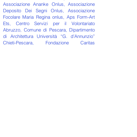
Associazione Ananke Onlus, Associazione
Deposito Dei Segni Onlus, Associazione
Focolare Maria Regina onlus, Aps Form-Art
Ets, Centro Servizi per il Volontariato
Abruzzo, Comune di Pescara, Dipartimento
di Architettura Università “G. d’Annunzio”
Chieti-Pescara, Fondazione Caritas
dell’Arcidiocesi di Pescara-Penne, Istituto
Comprensivo Pescara 1, Istituto Tecnico
Statale “Aterno-Manthoné”, Oltre SRL,,
Orizzonte Società Cooperativa Sociale
Talent Garden, Via Tavo 161, Pescara - 📱
338.8508575 -
info@prossimitaalleistituzioni.it
Tutti i diritti riservati © 2024".
Privacy Policy