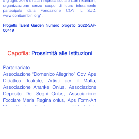
a giugno 2016 è nata l’impresa sociale Con i Bambini,
organizzazione senza scopo di lucro interamente
partecipata dalla Fondazione CON IL SUD.
www.conibambini.org
”.
Progetto Talent Garden Numero progetto: 2022-SAP-
00419
Capofila:
Prossimità alle Istituzioni
Partenariato
Associazione “Domenico Allegrino” Odv, Aps
Didattica Teatrale, Artisti per il Matta,
Associazione Ananke Onlus, Associazione
Deposito Dei Segni Onlus, Associazione
Focolare Maria Regina onlus, Aps Form-Art
Ets, Centro Servizi per il Volontariato
Abruzzo, Comune di Pescara, Dipartimento
di Architettura Università “G. d’Annunzio”
Chieti-Pescara, Fondazione Caritas
dell’Arcidiocesi di Pescara-Penne, Istituto