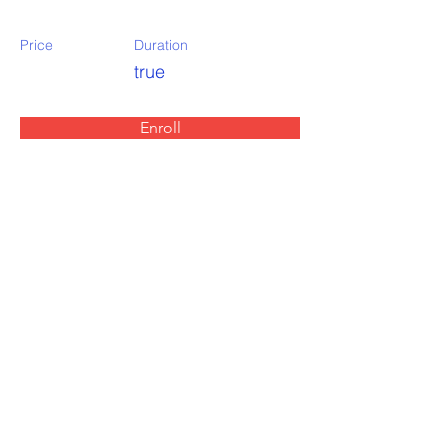
Price
Duration
true
Enroll
About the Course
Your Instructor