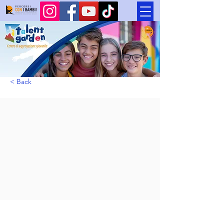
< Back
Spazio “T’Askolto”