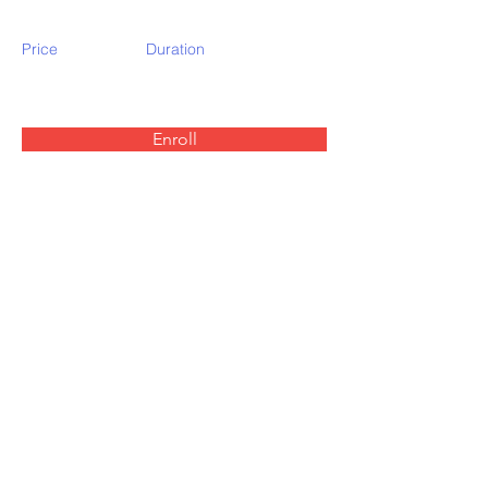
Price
Duration
Enroll
About the Course
Your Instructor