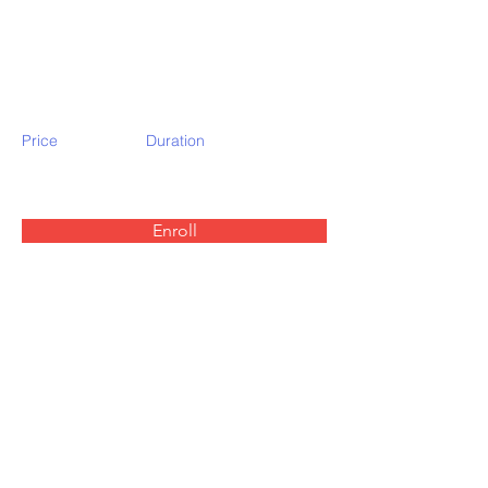
di Vita: Il Cibo
Buono
Price
Duration
Enroll
About the Course
Your Instructor