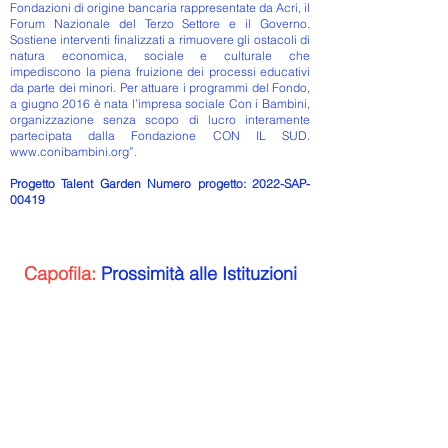
acquistare da te in tutta sicurezza.
Fondazioni di origine bancaria rappresentate da Acri, il
Forum Nazionale del Terzo Settore e il Governo.
Sostiene interventi finalizzati a rimuovere gli ostacoli di
natura economica, sociale e culturale che
impediscono la piena fruizione dei processi educativi
da parte dei minori. Per attuare i programmi del Fondo,
a giugno 2016 è nata l’impresa sociale Con i Bambini,
organizzazione senza scopo di lucro interamente
partecipata dalla Fondazione CON IL SUD.
www.conibambini.org
”.
Progetto Talent Garden Numero progetto: 2022-SAP-
00419
Capofila:
Prossimità alle Istituzioni
Partenariato
Associazione “Domenico Allegrino” Odv, Aps
Didattica Teatrale, Artisti per il Matta,
Associazione Ananke Onlus, Associazione
Deposito Dei Segni Onlus, Associazione
Focolare Maria Regina onlus, Aps Form-Art
Ets, Centro Servizi per il Volontariato